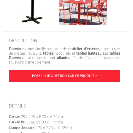
DESCRIPTION :
Darwin
est une famille complète de
mobilier d’extérieur
, composée
de chaises, fauteuils,
tables
, tabourets et
tables hautes
… Les
tables
Darwin
en acier vernis sont
pliantes
afin de s’adapter à toutes les
situations d’ameublement.
POSER UNE QUESTION SUR CE PRODUIT >
DÉTAILS :
L 70 x P 70 x H 74 cm
Darwin 70
L 80 x P 80 x H 74 cm
Darwin 80
L 70 x P 70 x H 105 cm
Mange-debout