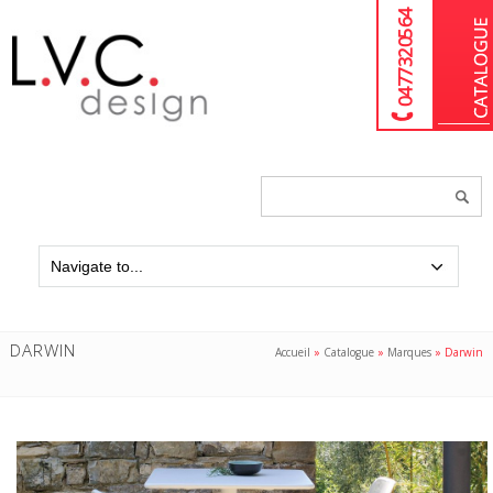
04 77 32 05 64
Chercher
un
produit...
DARWIN
Accueil
»
Catalogue
»
Marques
»
Darwin