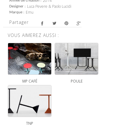
2014
Année de création
Luca Pevere & Paolo Lucidi
Designer
Emu
Marque
Partager
VOUS AIMEREZ AUSSI :
MP CAFÉ
POULE
TNP