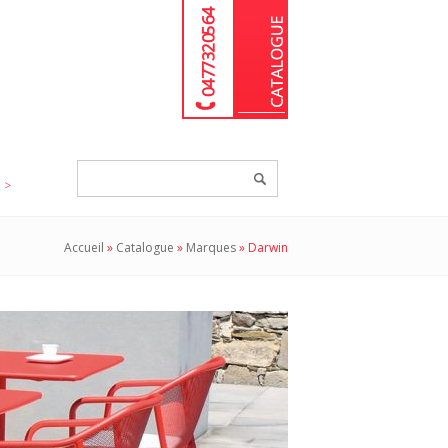
04 77 32 05 64
Chercher
un
produit...
Accueil
»
Catalogue
»
Marques
»
Darwin