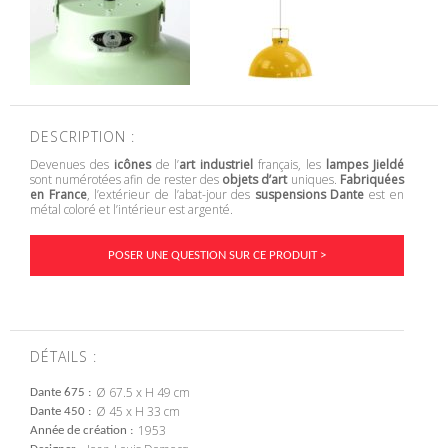
DESCRIPTION :
Devenues des
icônes
de l’
art industriel
français, les
lampes Jieldé
sont numérotées afin de rester des
objets d’art
uniques.
Fabriquées
en France
, l’extérieur de l’abat-jour des
suspensions Dante
est en
métal coloré et l’intérieur est argenté.
POSER UNE QUESTION SUR CE PRODUIT >
DÉTAILS :
Ø 67.5 x H 49 cm
Dante 675
Ø 45 x H 33 cm
Dante 450
1953
Année de création