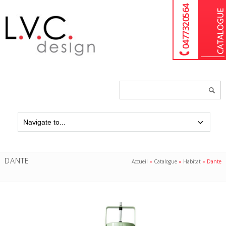
04 77 32 05 64
Chercher
un
produit...
DANTE
Accueil
»
Catalogue
»
Habitat
»
Dante