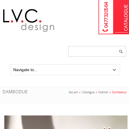
04 77 32 05 64
Chercher
un
produit...
DAMBODUE
Accueil
»
Catalogue
»
Habitat
»
Dambodue