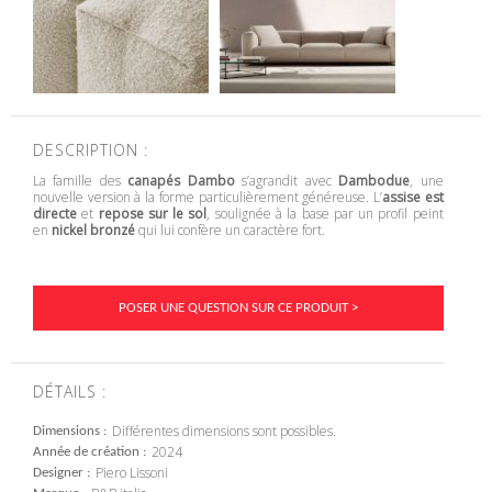
DESCRIPTION :
La famille des
canapés Dambo
s’agrandit avec
Dambodue
, une
nouvelle version à la forme particulièrement généreuse. L’
assise est
directe
et
repose sur le sol
, soulignée à la base par un profil peint
en
nickel bronzé
qui lui confère un caractère fort.
POSER UNE QUESTION SUR CE PRODUIT >
DÉTAILS :
Différentes dimensions sont possibles.
Dimensions
2024
Année de création
Piero Lissoni
Designer