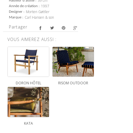
39 cm
Hauteur d'assise
1997
Année de création
Morten Gøttler
Designer
Carl Hansen & son
Marque
Partager
VOUS AIMEREZ AUSSI :
DORON HÔTEL
RISOM OUTDOOR
KATA