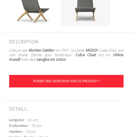
DESCRIPTION :
Conçue par
Morten Gøttler
en 1997, la chaise
MG501
Cuba chair, est
une chaise pliante pour l’extérieur.
Cuba Chair
est en
chêne
massif
avec des
sangles en coton
.
POSER UNE QUESTION SUR CE PRODUIT >
DÉTAILS :
61 cm
Longueur
79 cm
Profondeur
76 cm
Hauteur