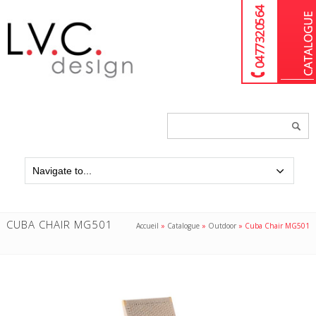
04 77 32 05 64
Chercher
un
produit...
CUBA CHAIR MG501
Accueil
»
Catalogue
»
Outdoor
»
Cuba Chair MG501