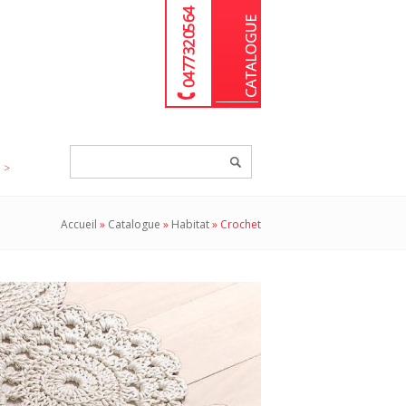
04 77 32 05 64
Chercher
un
produit...
Accueil
»
Catalogue
»
Habitat
»
Crochet