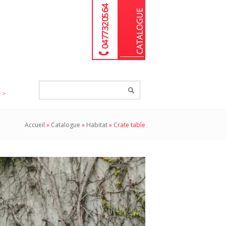
04 77 32 05 64
Chercher
un
produit...
Accueil
»
Catalogue
»
Habitat
»
Crate table