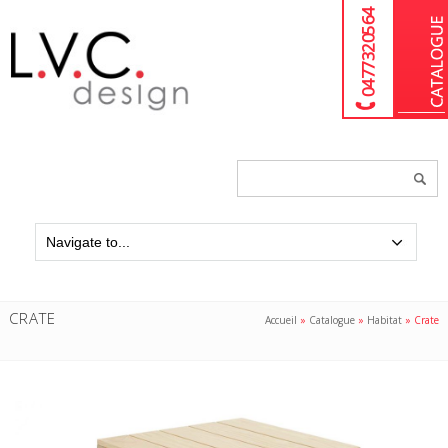
04 77 32 05 64
Chercher
un
produit...
CRATE
Accueil
»
Catalogue
»
Habitat
»
Crate