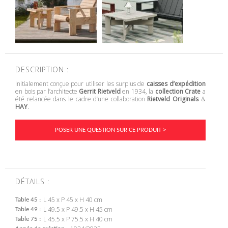
DESCRIPTION :
Initialement conçue pour utiliser les surplus de
caisses d’expédition
en bois par l’architecte
Gerrit Rietveld
en 1934, la
collection Crate
a
été relancée dans le cadre d’une collaboration
Rietveld Originals
&
HAY
.
POSER UNE QUESTION SUR CE PRODUIT >
DÉTAILS :
L 45 x P 45 x H 40 cm
Table 45
L 49.5 x P 49.5 x H 45 cm
Table 49
L 45.5 x P 75.5 x H 40 cm
Table 75