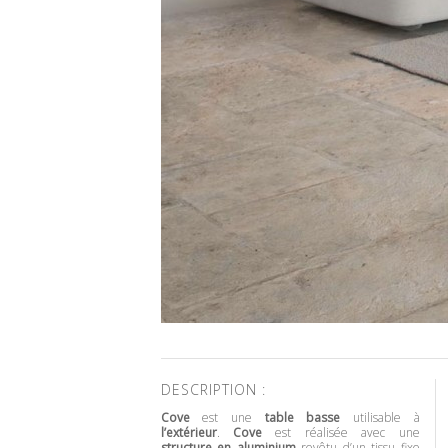
DESCRIPTION :
Cove
est une
table basse
utilisable à
l’extérieur
.
Cove
est réalisée avec une
structure en aluminium
revêtu d’un tissu fixe