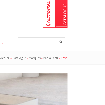
04 77 32 05 64
Chercher
un
produit...
Accueil
»
Catalogue
»
Marques
»
Paola Lenti
»
Cove