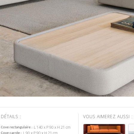
DÉTAILS :
VOUS AIMEREZ AUSSI :
L 140 x P 90 x H 21 cm
Cove rectangulaire
L 90 x P 90 x H 21 cm
Cove carrée