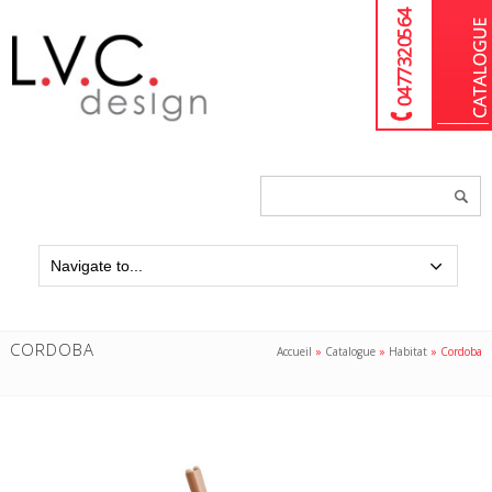
04 77 32 05 64
Chercher
un
produit...
CORDOBA
Accueil
»
Catalogue
»
Habitat
»
Cordoba