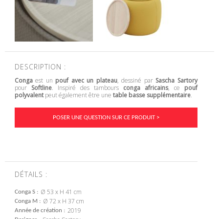
DESCRIPTION :
Conga
est un
pouf avec un plateau
, dessiné par
Sascha Sartory
pour
Softline
. Inspiré des tambours
conga africains
, ce
pouf
polyvalent
peut également être une
table basse supplémentaire
.
POSER UNE QUESTION SUR CE PRODUIT >
DÉTAILS :
Ø 53 x H 41 cm
Conga S
Ø 72 x H 37 cm
Conga M
2019
Année de création