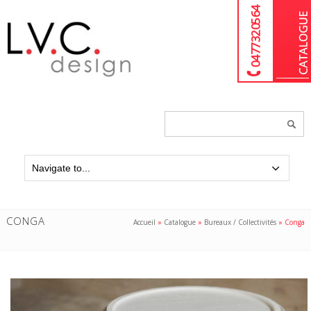
04 77 32 05 64
Chercher
un
produit...
CONGA
Accueil
»
Catalogue
»
Bureaux / Collectivités
»
Conga