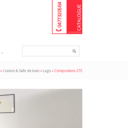
04 77 32 05 64
Chercher
un
produit...
»
Cuisine & Salle de bain
»
Lago
»
Composition 275