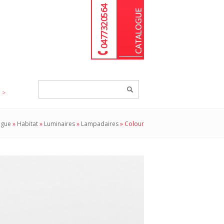
04 77 32 05 64
Chercher
un
produit...
ogue
»
Habitat
»
Luminaires
»
Lampadaires
»
Colour