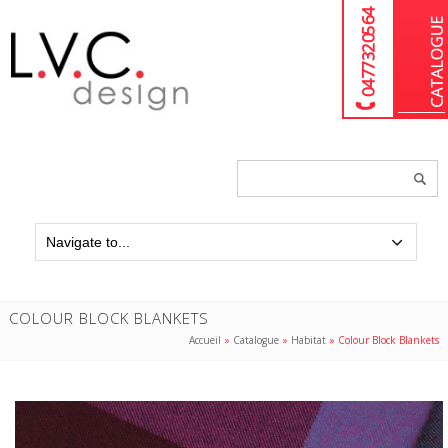
04 77 32 05 64
Chercher
un
produit...
COLOUR BLOCK BLANKETS
Accueil
»
Catalogue
»
Habitat
»
Colour Block Blankets