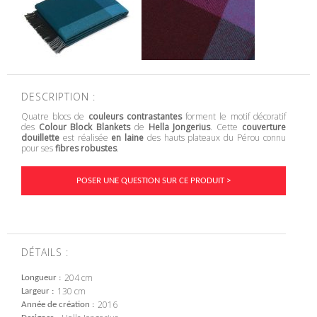
DESCRIPTION :
Quatre blocs de
couleurs contrastantes
forment le motif décoratif
des
Colour Block Blankets
de
Hella Jongerius
. Cette
couverture
douillette
est réalisée
en laine
des hauts plateaux du Pérou connu
pour ses
fibres robustes
.
POSER UNE QUESTION SUR CE PRODUIT >
DÉTAILS :
204 cm
Longueur
130 cm
Largeur
2016
Année de création