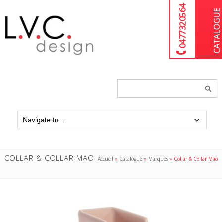
04 77 32 05 64
Chercher
un
produit...
COLLAR & COLLAR MAO
Accueil
»
Catalogue
»
Marques
»
Collar & Collar Mao