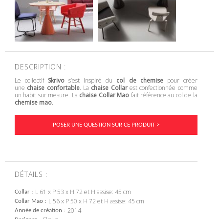
DESCRIPTION :
Le collectif
Skrivo
s’est inspiré du
col de chemise
pour créer
une
chaise confortable
. La
chaise Collar
est confectionnée comme
un habit sur mesure. La
chaise Collar Mao
fait référence au col de la
chemise mao
.
POSER UNE QUESTION SUR CE PRODUIT >
DÉTAILS :
L 61 x P 53 x H 72 et H assise: 45 cm
Collar
L 56 x P 50 x H 72 et H assise: 45 cm
Collar Mao
2014
Année de création