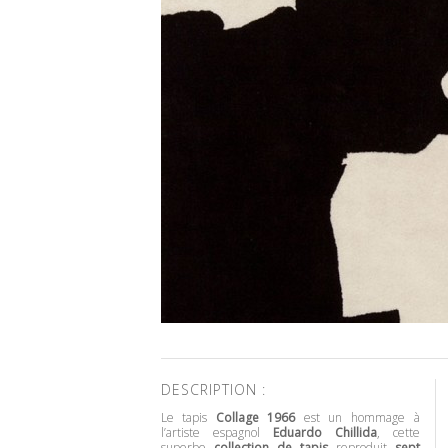
DESCRIPTION :
Le tapis
Collage 1966
est un hommage à
l’artiste espagnol
Eduardo Chillida
, cette
superbe
collection de tapis
reproduit
sept