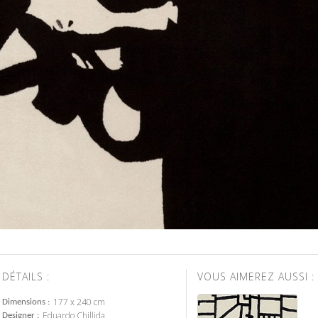
DÉTAILS :
VOUS AIMEREZ AUSSI :
177 x 240 cm
Dimensions
Eduardo Chillida
Designer