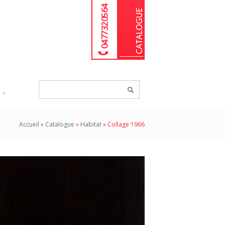
04 77 32 05 64
Chercher
un
produit...
Accueil
»
Catalogue
»
Habitat
»
Collage 1966