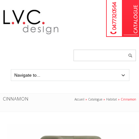
04 77 32 05 64
Chercher
un
produit...
CINNAMON
Accueil
»
Catalogue
»
Habitat
»
Cinnamon