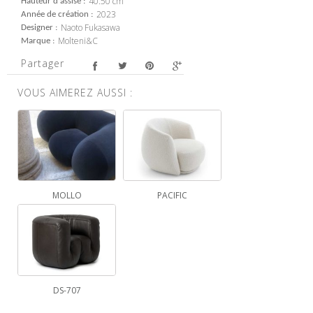
40.50 cm
Hauteur d'assise
2023
Année de création
Naoto Fukasawa
Designer
Molteni&C
Marque
Partager
VOUS AIMEREZ AUSSI :
MOLLO
PACIFIC
DS-707