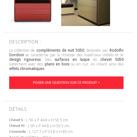
DESCRIPTION :
La collection de
compléments de nuit 5050
, dessinée par
Rodolfo
Dordoni
se caractérise par la richesse des matériaux utilisés et le
design rigoureux
. Des
surfaces en laque
du
chevet 5050
s’alternent avec des
plans en bois
ou en cuir, en créant ainsi des
effets chromatiques
.
POSER UNE QUESTION SUR CE PRODUIT >
DÉTAILS :
L 50 x P 44.8 x H 50.5 cm
Chevet S
L 90 x P 44.8 x H 50.5 cm
Chevet M
L 127.7 x P 53.8 x H 85 cm
Commode