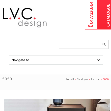
04 77 32 05 64
Chercher
un
produit...
5050
Accueil
»
Catalogue
»
Habitat
»
5050