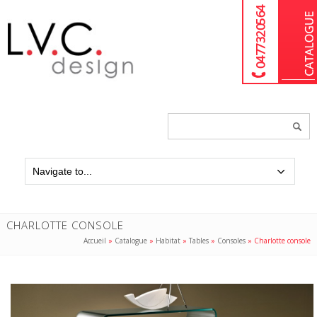
04 77 32 05 64
Chercher
un
produit...
CHARLOTTE CONSOLE
Accueil
»
Catalogue
»
Habitat
»
Tables
»
Consoles
»
Charlotte console