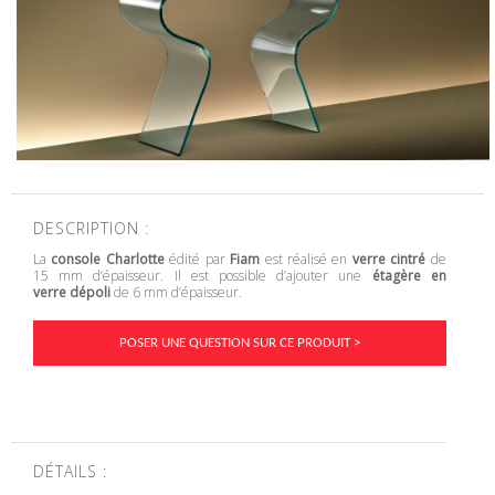
DESCRIPTION :
La
console Charlotte
édité par
Fiam
est réalisé en
verre cintré
de
15 mm d’épaisseur. Il est possible d’ajouter une
étagère en
verre dépoli
de 6 mm d’épaisseur.
POSER UNE QUESTION SUR CE PRODUIT >
DÉTAILS :