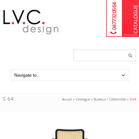
04 77 32 05 64
Chercher
un
produit...
S 64
Accueil
»
Catalogue
»
Bureaux / Collectivités
»
S 64