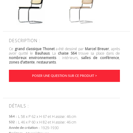
DESCRIPTION :
Ce
grand classique Thonet
a été dessiné par
Marcel Breuer
, après
avoir quitté le
Bauhaus
. La
chaise S64
trouve sa place dans de
nombreux environnements
: intérieurs,
salles de conférence
,
zones d’attente
,
restaurants
.
POSER UNE QUESTION SUR CE PRODUIT >
DÉTAILS :
L 58 x P 62 x H 67 et H assise: 46 cm
S64
L 46 x P 60 x H 82 et H assise: 46 cm
S32
1929-1930
Année de création