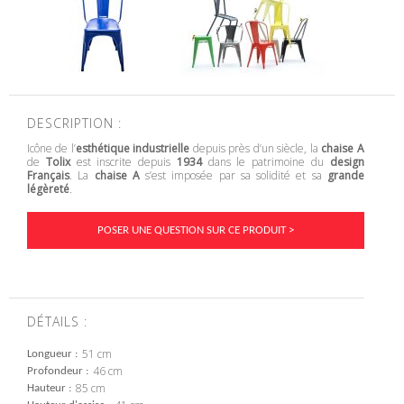
DESCRIPTION :
Icône de l’
esthétique industrielle
depuis près d’un siècle, la
chaise A
de
Tolix
est inscrite depuis
1934
dans le patrimoine du
design
Français
. La
chaise A
s’est imposée par sa solidité et sa
grande
légèreté
.
POSER UNE QUESTION SUR CE PRODUIT >
DÉTAILS :
51 cm
Longueur
46 cm
Profondeur
85 cm
Hauteur