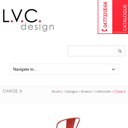
04 77 32 05 64
Chercher
un
produit...
CHAISE A
Accueil
»
Catalogue
»
Bureaux / Collectivités
»
Chaise A