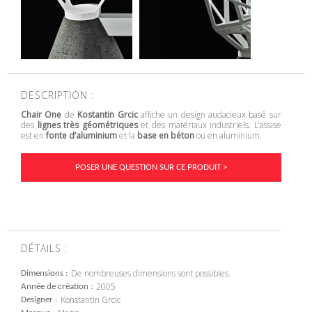
DESCRIPTION :
Chair One
de
Kostantin Grcic
affiche un design audacieux basé sur
des
lignes très géométriques
et des matériaux industriels. L’assise
est en
fonte d’aluminium
et la
base en béton
ou en aluminium.
POSER UNE QUESTION SUR CE PRODUIT >
DÉTAILS :
De nombreuses dimensions sont possibles.
Dimensions
2005
Année de création
Konstantin Grcic
Designer