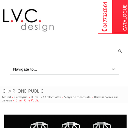
04 77 32 05 64
Chercher
un
produit...
CHAIR_ONE PUBLIC
Accueil
»
Catalogue
»
Bureaux / Collectivités
»
Sièges de collectivité
»
Bancs & Sièges sur
traverse
»
Chair_One Public