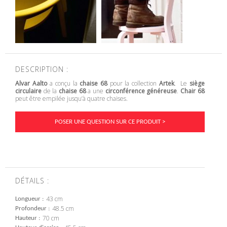
DESCRIPTION :
Alvar Aalto
a conçu la
chaise 68
pour la collection
Artek
. Le
siège
circulaire
de la
chaise 68
a une
circonférence généreuse
.
Chair 68
peut être empilée jusqu’à quatre chaises.
POSER UNE QUESTION SUR CE PRODUIT >
DÉTAILS :
43 cm
Longueur
48.5 cm
Profondeur
70 cm
Hauteur