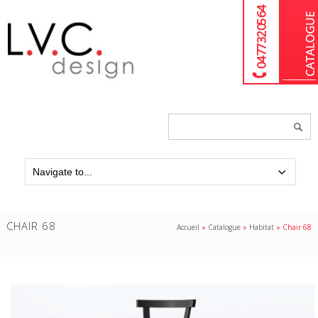
04 77 32 05 64
Chercher
un
produit...
CHAIR 68
Accueil
»
Catalogue
»
Habitat
»
Chair 68