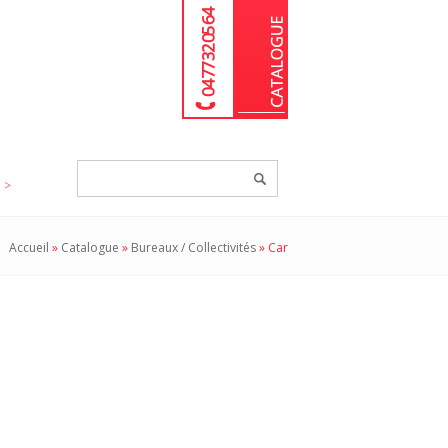
04 77 32 05 64
Chercher
un
produit...
Accueil
»
Catalogue
»
Bureaux / Collectivités
»
Car