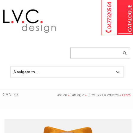
04 77 32 05 64
Chercher
un
produit...
CANTO
Accueil
»
Catalogue
»
Bureaux / Collectivités
»
Canto