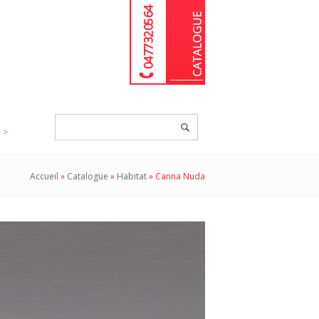
04 77 32 05 64
Chercher
un
produit...
Accueil
»
Catalogue
»
Habitat
»
Canna Nuda