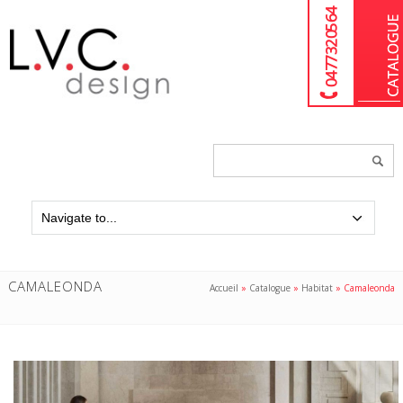
04 77 32 05 64
Chercher
un
produit...
CAMALEONDA
Accueil
»
Catalogue
»
Habitat
»
Camaleonda