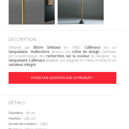
DESCRIPTION :
Dessiné par
Ettore Sottsass
en 1982,
Callimaco
est un
lampadaire multicolore
, devenu une
icône du design
. Callimaco
est caractéristique des
recherches sur la couleur
du designer. Le
lampadaire Callimaco
possède une poignée en métal chromé et un
variateur intégré
.
POSER UNE QUESTION SUR CE PRODUIT >
DÉTAILS :
39 cm
Diamètre
200 cm
Hauteur
1982
Année de création