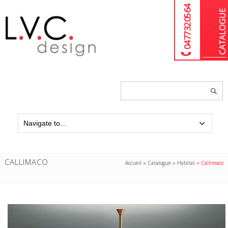
04 77 32 05 64
Chercher
un
produit...
CALLIMACO
Accueil
»
Catalogue
»
Habitat
»
Callimaco