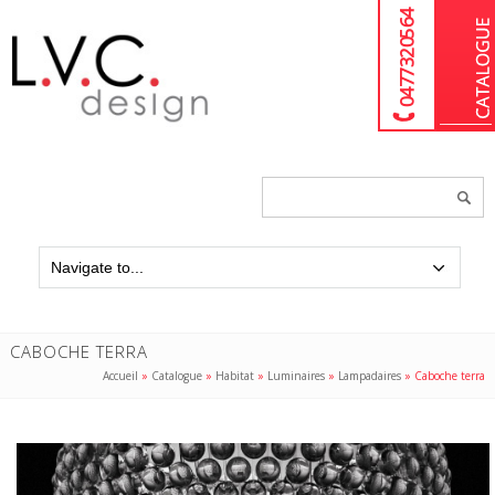
04 77 32 05 64
Chercher
un
produit...
CABOCHE TERRA
Accueil
»
Catalogue
»
Habitat
»
Luminaires
»
Lampadaires
»
Caboche terra