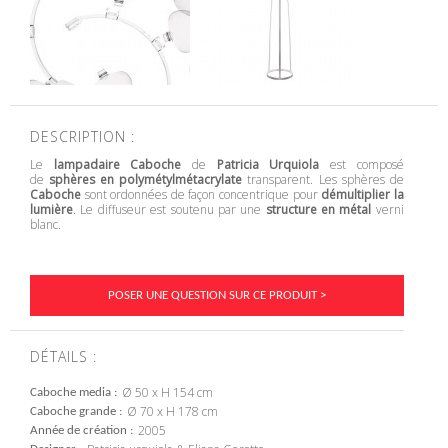
DESCRIPTION :
Le
lampadaire
Caboche
de
Patricia Urquiola
est composé
de
sphères en polymétylmétacrylate
transparent. Les sphères de
Caboche
sont ordonnées de façon concentrique pour
démultiplier la
lumière
. Le diffuseur est soutenu par une
structure en métal
verni
blanc.
POSER UNE QUESTION SUR CE PRODUIT >
DÉTAILS :
Ø 50 x H 154 cm
Caboche media
Ø 70 x H 178 cm
Caboche grande
2005
Année de création