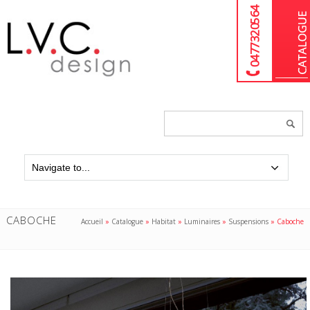
04 77 32 05 64
Chercher
un
produit...
CABOCHE
Accueil
»
Catalogue
»
Habitat
»
Luminaires
»
Suspensions
»
Caboche