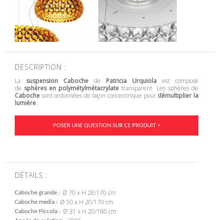
DESCRIPTION :
La
suspension
Caboche
de
Patricia Urquiola
est composé
de
sphères en polymétylmétacrylate
transparent. Les sphères de
Caboche
sont ordonnées de façon concentrique pour
démultiplier la
lumière
.
POSER UNE QUESTION SUR CE PRODUIT >
DÉTAILS :
Ø 70 x H 28/170 cm
Caboche grande
Ø 50 x H 20/170 cm
Caboche media
Ø 31 x H 20/180 cm
Caboche Piccola