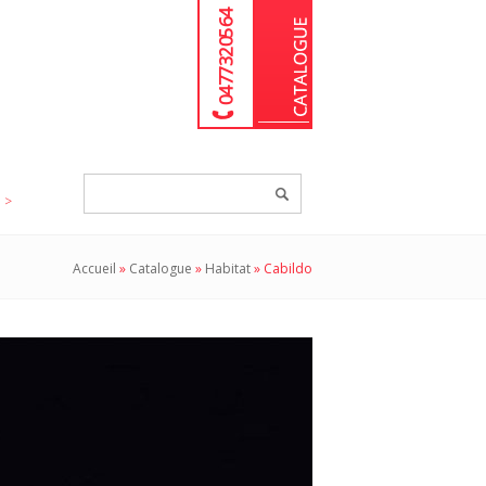
04 77 32 05 64
Chercher
un
produit...
Accueil
»
Catalogue
»
Habitat
»
Cabildo