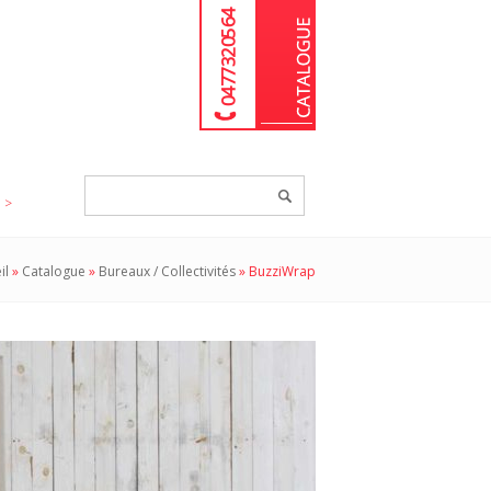
04 77 32 05 64
Chercher
un
produit...
il
»
Catalogue
»
Bureaux / Collectivités
»
BuzziWrap