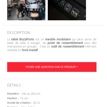
DESCRIPTION :
La
table BuzziPicnic
est un
meuble modulaire
qui peut servir de
table de salle à manger, de
point de rassemblement
pour des
interactions en groupe… C’est un
outil de rassemblement
informel,
réalisée en
bois massif
.
POSER UNE QUESTION SUR CE PRODUIT >
DÉTAILS :
160 ou 200 cm
Diamètre
75 cm
Hauteur
2014
Année de création