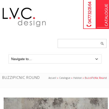
04 77 32 05 64
Chercher
un
produit...
BUZZIPICNIC ROUND
Accueil
»
Catalogue
»
Habitat
»
BuzziPicNic Round