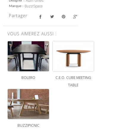
Alain Gilles
Designer
BuzziSpace
Marque
Partager
VOUS AIMEREZ AUSSI :
BOLERO
C.E.O. CUBE MEETING
TABLE
BUZZIPICNIC