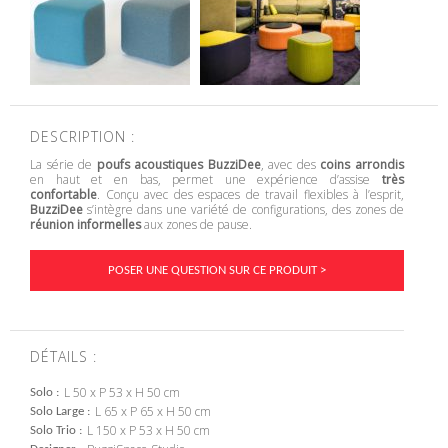
DESCRIPTION :
La série de
poufs acoustiques
BuzziDee
, avec des
coins arrondis
en haut et en bas, permet une expérience d’assise
très
confortable
. Conçu avec des espaces de travail flexibles à l’esprit,
BuzziDee
s’intègre dans une variété de configurations, des zones de
réunion informelles
aux zones de pause.
POSER UNE QUESTION SUR CE PRODUIT >
DÉTAILS :
L 50 x P 53 x H 50 cm
Solo
L 65 x P 65 x H 50 cm
Solo Large
L 150 x P 53 x H 50 cm
Solo Trio