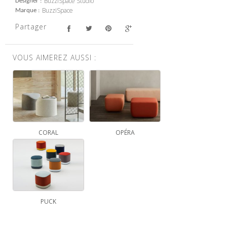
BuzziSpace Studio
Designer
BuzziSpace
Marque
Partager
VOUS AIMEREZ AUSSI :
CORAL
OPÉRA
PUCK