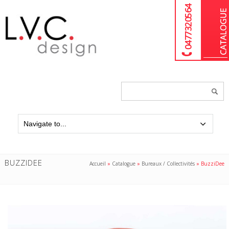
04 77 32 05 64
Chercher
un
produit...
BUZZIDEE
Accueil
»
Catalogue
»
Bureaux / Collectivités
»
BuzziDee