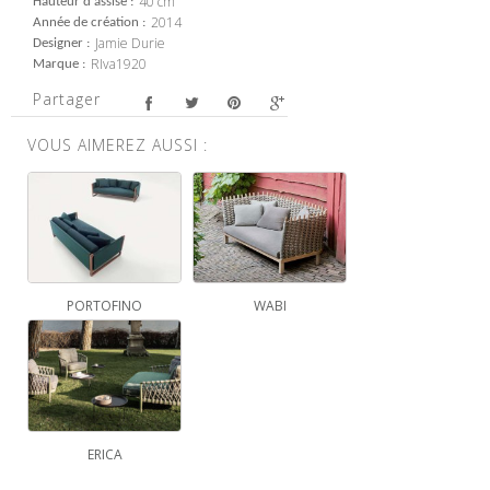
40 cm
Hauteur d'assise
2014
Année de création
Jamie Durie
Designer
RIva1920
Marque
Partager
VOUS AIMEREZ AUSSI :
PORTOFINO
WABI
ERICA