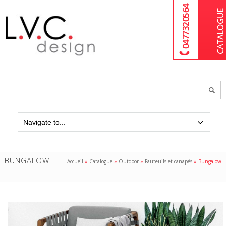
04 77 32 05 64
Chercher
un
produit...
BUNGALOW
Accueil
»
Catalogue
»
Outdoor
»
Fauteuils et canapés
»
Bungalow