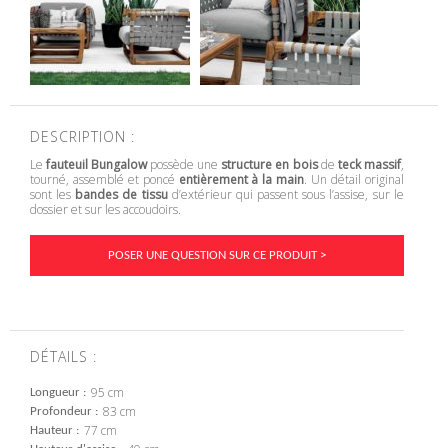
DESCRIPTION :
Le
fauteuil Bungalow
possède une
structure en bois
de
teck massif
,
tourné, assemblé et poncé
entièrement à la main
. Un détail original
sont les
bandes de tissu
d’extérieur qui passent sous l’assise, sur le
dossier et sur les accoudoirs.
POSER UNE QUESTION SUR CE PRODUIT >
DÉTAILS :
95 cm
Longueur
83 cm
Profondeur
77 cm
Hauteur