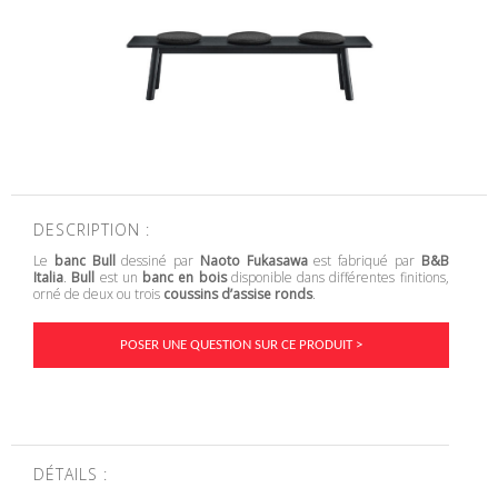
DESCRIPTION :
Le
banc Bull
dessiné par
Naoto Fukasawa
est fabriqué par
B&B
Italia
.
Bull
est un
banc en bois
disponible dans différentes finitions,
orné de deux ou trois
coussins d’assise ronds
.
POSER UNE QUESTION SUR CE PRODUIT >
DÉTAILS :