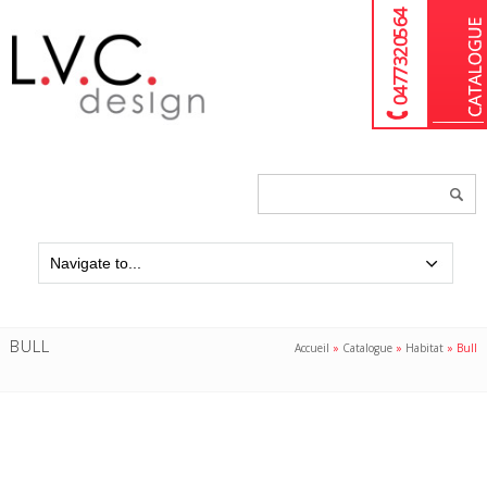
04 77 32 05 64
Chercher
un
produit...
BULL
Accueil
»
Catalogue
»
Habitat
»
Bull