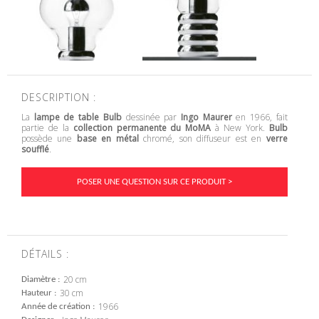
DESCRIPTION :
La
lampe de table Bulb
dessinée par
Ingo Maurer
en 1966, fait
partie de la
collection permanente du MoMA
à New York.
Bulb
possède une
base en métal
chromé, son diffuseur est en
verre
soufflé
.
POSER UNE QUESTION SUR CE PRODUIT >
DÉTAILS :
20 cm
Diamètre
30 cm
Hauteur
1966
Année de création