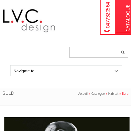
04 77 32 05 64
Chercher
un
produit...
BULB
Accueil
»
Catalogue
»
Habitat
»
Bulb