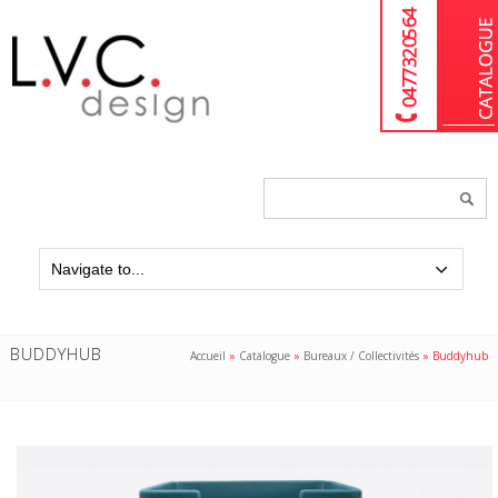
04 77 32 05 64
Chercher
un
produit...
BUDDYHUB
Accueil
»
Catalogue
»
Bureaux / Collectivités
»
Buddyhub