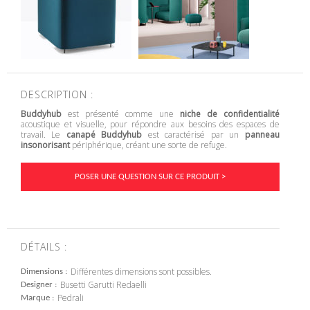
DESCRIPTION :
Buddyhub
est présenté comme une
niche de confidentialité
acoustique et visuelle, pour répondre aux besoins des espaces de
travail. Le
canapé Buddyhub
est caractérisé par un
panneau
insonorisant
périphérique, créant une sorte de refuge.
POSER UNE QUESTION SUR CE PRODUIT >
DÉTAILS :
Différentes dimensions sont possibles.
Dimensions
Busetti Garutti Redaelli
Designer
Pedrali
Marque