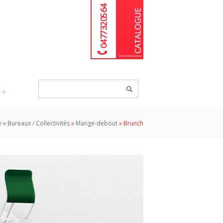
04 77 32 05 64
Chercher
un
produit...
e
»
Bureaux / Collectivités
»
Mange-debout
»
Brunch