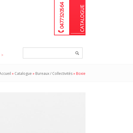
04 77 32 05 64
Chercher
un
produit...
Accueil
»
Catalogue
»
Bureaux / Collectivités
»
Boxie