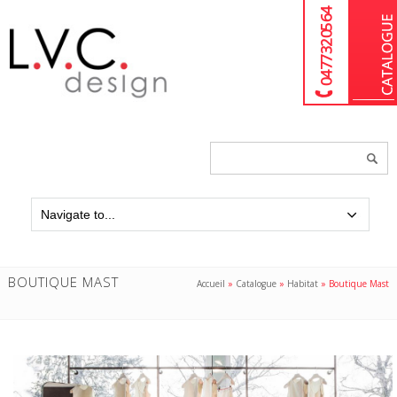
04 77 32 05 64
Chercher
un
produit...
BOUTIQUE MAST
Accueil
»
Catalogue
»
Habitat
»
Boutique Mast