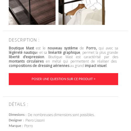
DESCRIPTION :
Boutique Mast
est le
nouveau système
de
Porro,
qui avec sa
légèreté nautiqu
e et sa
linéarité graphique
, permet la plus grande
liberté d’expression
. Boutique Mast est caractérisé par des
montants circulaires
en métal qui permettent de réaliser des
compositions de dressing aériennes
au grand
impact visuel
.
POSER UNE QUESTION SUR CE PRODUIT >
DÉTAILS :
De nombreuses dimensions sont possibles.
Dimesions
Piero Lissoni
Designer
Porro
Marque