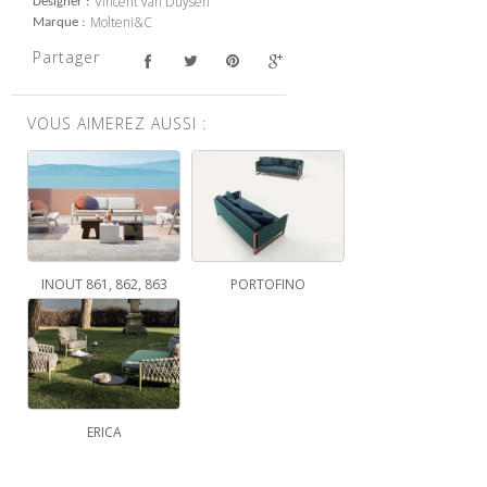
Vincent van Duysen
Designer
Molteni&C
Marque
Partager
VOUS AIMEREZ AUSSI :
INOUT 861, 862, 863
PORTOFINO
ERICA