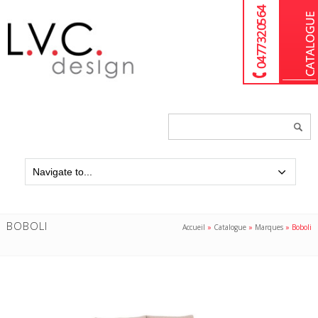
04 77 32 05 64
Chercher
un
produit...
BOBOLI
Accueil
»
Catalogue
»
Marques
»
Boboli