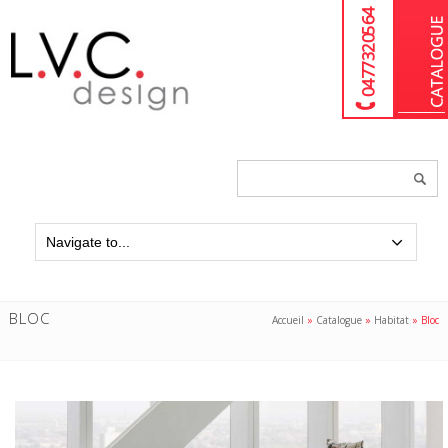
04 77 32 05 64
Chercher
un
produit...
BLOC
Accueil
»
Catalogue
»
Habitat
»
Bloc