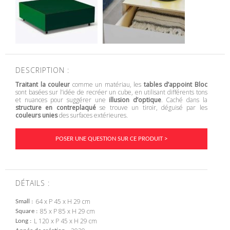
DESCRIPTION :
Traitant la couleur
comme un matériau, les
tables d’appoint
Bloc
sont basées sur l’idée de recréer un cube, en utilisant différents tons
et nuances pour suggérer une
illusion d’optique
. Caché dans la
structure en contreplaqué
se trouve un tiroir, déguisé par les
couleurs unies
des surfaces extérieures.
POSER UNE QUESTION SUR CE PRODUIT >
DÉTAILS :
64 x P 45 x H 29 cm
Small
85 x P 85 x H 29 cm
Square
L 120 x P 45 x H 29 cm
Long