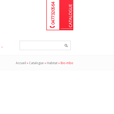
04 77 32 05 64
Chercher
un
produit...
Accueil
»
Catalogue
»
Habitat
»
Bio-mbo