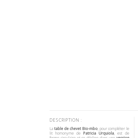
DESCRIPTION :
La
table de chevet Bio-mbo
, pour compléter le
lit homonyme de
Patricia Urquiola
, est de
forme circulaire et se décline dans une
version