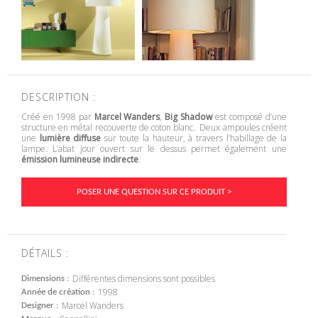
DESCRIPTION :
Créé en 1998 par
Marcel Wanders
,
Big Shadow
est composé d’une
structure en métal recouverte de coton blanc. Deux ampoules créent
une
lumière diffuse
sur toute la hauteur, à travers l’habillage de la
lampe. L’abat jour ouvert sur le dessus permet également une
émission lumineuse indirecte
.
POSER UNE QUESTION SUR CE PRODUIT >
DÉTAILS :
Différentes dimensions sont possibles
Dimensions
1998
Année de création
Marcel Wanders
Designer