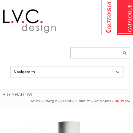
04 77 32 05 64
Chercher
un
produit...
BIG SHADOW
Accueil
»
Catalogue
»
Habitat
»
Luminaires
»
Lampadaires
»
Big Shadow