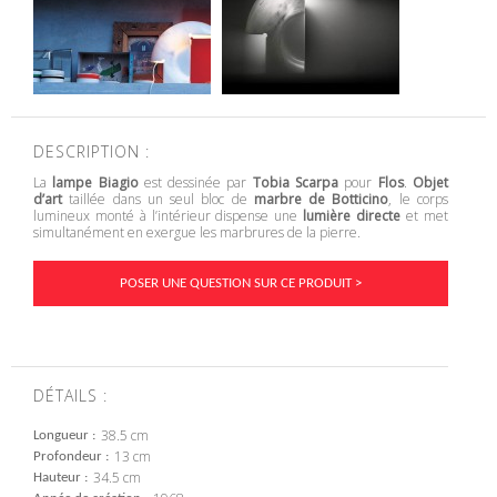
DESCRIPTION :
La
lampe Biagio
est dessinée par
Tobia Scarpa
pour
Flos
.
Objet
d’art
taillée dans un seul bloc de
marbre de Botticino
, le corps
lumineux monté à l’intérieur dispense une
lumière directe
et met
simultanément en exergue les marbrures de la pierre.
POSER UNE QUESTION SUR CE PRODUIT >
DÉTAILS :
38.5 cm
Longueur
13 cm
Profondeur
34.5 cm
Hauteur