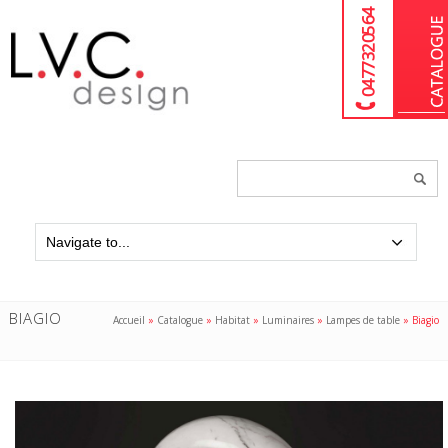
04 77 32 05 64
Chercher
un
produit...
BIAGIO
Accueil
»
Catalogue
»
Habitat
»
Luminaires
»
Lampes de table
»
Biagio