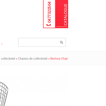
04 77 32 05 64
Chercher
un
produit...
collectivité
»
Chaises de collectivité
»
Bertoia Chair