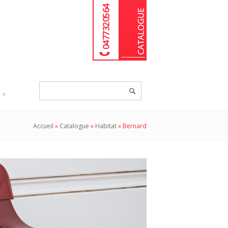
04 77 32 05 64
Chercher
un
produit...
Accueil
»
Catalogue
»
Habitat
»
Bernard