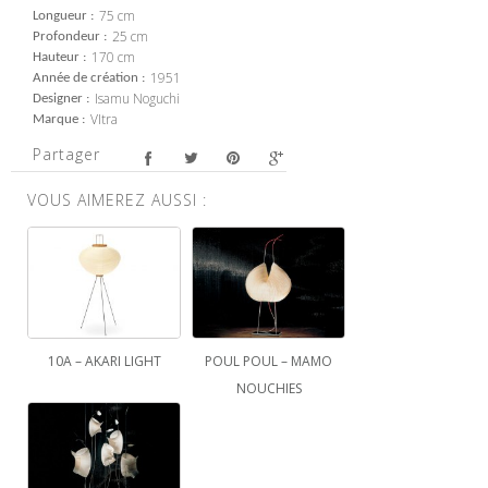
75 cm
Longueur
25 cm
Profondeur
170 cm
Hauteur
1951
Année de création
Isamu Noguchi
Designer
VItra
Marque
Partager
VOUS AIMEREZ AUSSI :
10A – AKARI LIGHT
POUL POUL – MAMO
NOUCHIES