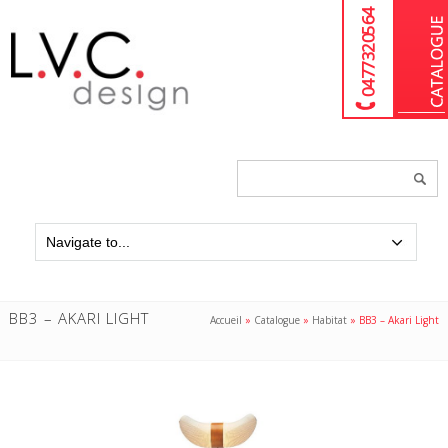
04 77 32 05 64
Chercher
un
produit...
BB3 – AKARI LIGHT
Accueil
»
Catalogue
»
Habitat
»
BB3 – Akari Light