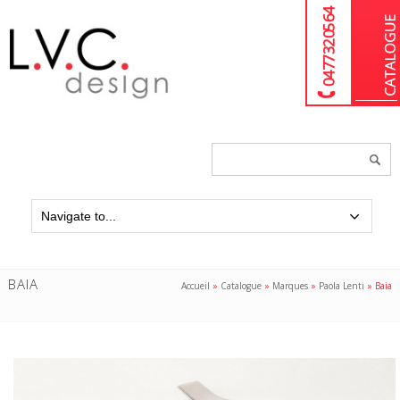
04 77 32 05 64
Chercher
un
produit...
BAIA
Accueil
»
Catalogue
»
Marques
»
Paola Lenti
»
Baia