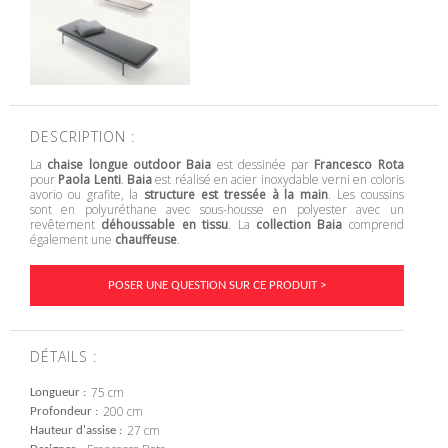
DESCRIPTION :
La
chaise longue outdoor Baia
est dessinée par
Francesco Rota
pour
Paola Lenti
.
Baia
est réalisé en acier inoxydable verni en coloris
avorio ou grafite, la
structure est tressée à la main
. Les coussins
sont en polyuréthane avec sous-housse en polyester avec un
revêtement
déhoussable en tissu
. La
collection Baia
comprend
également une
chauffeuse
.
POSER UNE QUESTION SUR CE PRODUIT >
DÉTAILS :
75 cm
Longueur
200 cm
Profondeur
27 cm
Hauteur d'assise